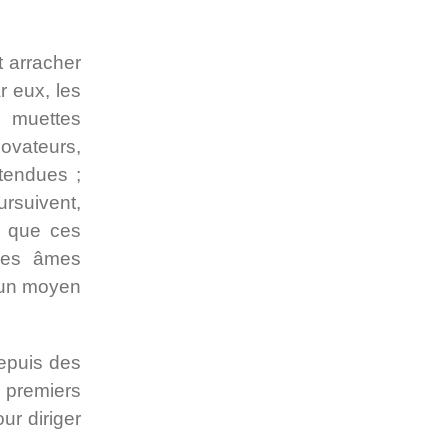
t arracher
r eux, les
s muettes
novateurs,
ttendues ;
rsuivent,
re que ces
 les âmes
t un moyen
depuis des
 premiers
ur diriger