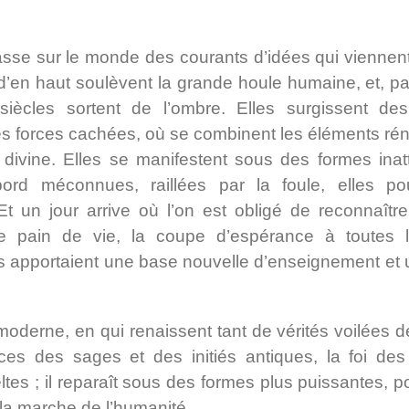
 passe sur le monde des courants d’idées qui viennen
 d’en haut soulèvent la grande houle humaine, et, pa
siècles sortent de l’ombre. Elles surgissent de
es forces cachées, où se combinent les éléments ré
 divine. Elles se manifestent sous des formes ina
bord méconnues, raillées par la foule, elles pou
Et un jour arrive où l’on est obligé de reconnaît
r le pain de vie, la coupe d’espérance à toutes
ous apportaient une base nouvelle d’enseignement e
e moderne, en qui renaissent tant de vérités voilées 
nces des sages et des initiés antiques, la foi des
ltes ; il reparaît sous des formes plus puissantes, po
la marche de l’humanité.